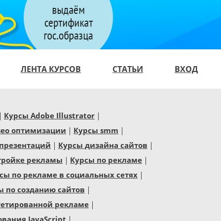
ЛЕНТА КУРСОВ
СТАТЬИ
ВХОД
Курсы Adobe Illustrator
seo оптимизации
Курсы smm
 презентаций
Курсы дизайна сайтов
тройке рекламы
Курсы по рекламе
сы по рекламе в социальных сетях
ы по созданию сайтов
гетированной рекламе
ания JavaScript