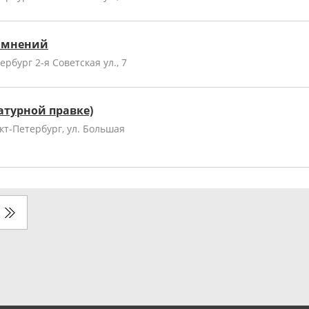
и мнений
рбург 2-я Советская ул., 7
атурной правке)
т-Петербург, ул. Большая