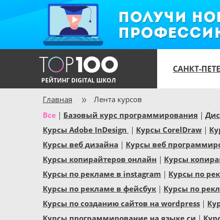
САНКТ-ПЕТ
РЕЙТИНГ DIGITAL ШКОЛ
Главная
Лента курсов
Все
Базовый курс программирования
Дис
Курсы Adobe InDesign
Курсы CorelDraw
Ку
Курсы веб дизайна
Курсы веб программир
Курсы копирайтеров онлайн
Курсы копира
Курсы по рекламе в instagram
Курсы по рек
Курсы по рекламе в фейсбук
Курсы по рек
Курсы по созданию сайтов на wordpress
Ку
Курсы программирование на языке си
Кур