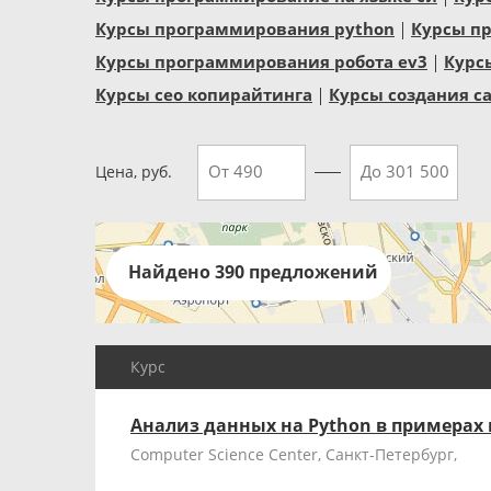
Курсы программирования python
Курсы п
Курсы программирования робота ev3
Курс
Курсы сео копирайтинга
Курсы создания с
Цена, руб.
Найдено 390 предложений
Курс
Анализ данных на Python в примерах и
Computer Science Center, Санкт-Петербург,