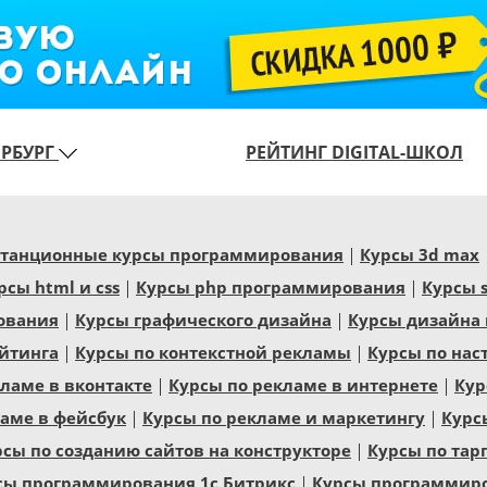
ЕРБУРГ
РЕЙТИНГ DIGITAL-ШКОЛ
танционные курсы программирования
Курсы 3d max
рсы html и css
Курсы php программирования
Курсы 
ования
Курсы графического дизайна
Курсы дизайна
йтинга
Курсы по контекстной рекламы
Курсы по нас
ламе в вконтакте
Курсы по рекламе в интернете
Кур
ламе в фейсбук
Курсы по рекламе и маркетингу
Курс
рсы по созданию сайтов на конструкторе
Курсы по тар
сы программирования 1с Битрикс
Курсы программиров