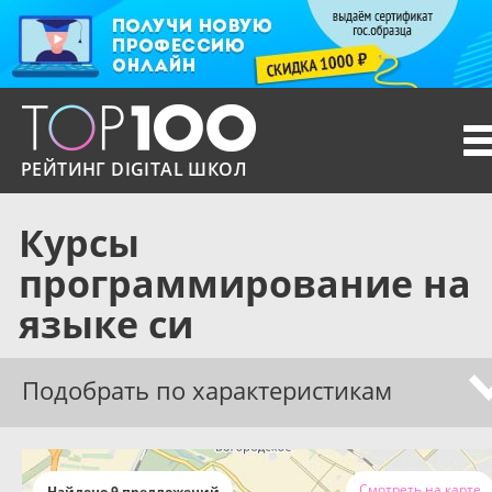
T
n
РЕЙТИНГ DIGITAL ШКОЛ
Курсы
программирование на
языке си
Подобрать по характеристикам
Смотреть на карте
Найдено 9 предложений