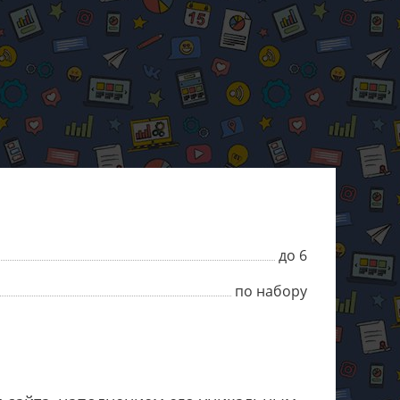
до 6
по набору