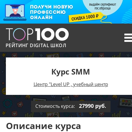
T
n
РЕЙТИНГ DIGITAL ШКОЛ
Курс SMM
Центр "Level UP , учебный центр
27990 руб.
Стоимость курса:
Описание курса