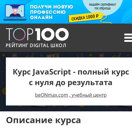
T
n
РЕЙТИНГ DIGITAL ШКОЛ
Курс JavaScript - полный курс
с нуля до результата
beONmax.com , учебный центр
Описание курса